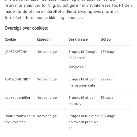
relevante annoncer for ting, du tidligere har vist interesse for. På den
måde får du et mere målrettet indhold, eksempelvis i form af
foreslået information, artikler og annoncer.
Oversigt over cookies:
Cookie
Kategori
Beskrivelse
Udløb
_GRECAPTCHA
Nødvendige
Bruges til Google
182 dage
ReCaptcha
Google LLC
ASPSESSIONID*
Nødvendige
Bruges til at gem
session
me session data
basketIdentifier
Nødvendige
Bruges til at gem
30 dage
me kurv
DanDomainWebSh
Nødvendige
Bruges af funktion
365 dage
op5Favorites
en favorit produkt
er