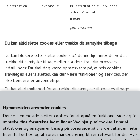
_pinterest_cm
Funktionelle
Bruges til at dele
365 dage
siden på sociale
medier
pinterest.com
Du kan altid slette cookies eller trække dit samtykke tilbage
Du kan blokere eller slette cookies på denne hjemmeside ved at
trække dit samtykke tilbage eller slå dem fra i din browsers
indstillinger. Du skal dog være opmærksom på, at hvis cookies
fravælges ellers slettes, kan der være funktioner og services, der
ikke længere er anvendelige.
Du har altid mulighed for at trække dit samtykke til cookies tilbage
ved at
klikke her
.
Hjemmesiden anvender cookies
Du har også altid mulighed for at blokere eller slette cookies i din
browser (hvis du vil slette eller blokere tredjepartscookies kan dette
Denne hjemmeside sætter cookies for at opnå en funktionel side og for
kun ske ved denne metode)
at huske dine foretrukne indstillinger. Ved hjælp af cookies laver vi
Hvordan du gør dette, kan du læse nærmere om
statistikker og analyserer besøg på vores side så vi sikrer, at siden hele
her:
https://erhvervsstyrelsen.dk/saadan-undgaar-du-cookies
tiden forbedres, og at vores markedsføring bliver relevant for dig. Hvis
Husk, at bruger du flere browsere, skal du slette eller blokere