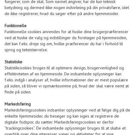
fungerer, som de skal. Som navnet angiver, har de kun teknisk
betydning og dermed ikke nogen indvirkning på din privatsfære, idet
de ikke registrerer, hvad du søger efter på andre hjemmesider.
Funktionelle
Funktionelle cookies anvendes for at huske dine brugerpræferencer
ved at huske de valg og indstillinger du foretager på hjemmesiden,
det kan f.eks. dreje sig om, hvilke præferencer du har i forhold til
sprog og tekststørrelse.
Statistiske
Statistikcookies bruges til at optimere design, brugervenlighed og
effektiviteten af en hjemmeside. De indsamlede oplysninger kan
f.eks. indgå i analyser af, hvilke informationer der er mest populære
på siden, så bliver vi opmærksomme på, hvad der skal være nemt at
finde på siden.
Markedsføring
Markedsføringscookies indsamler oplysninger ved at følge dig på de
enkelte hjemmesider, du besøger og kan siges at registrere de
digitale fodspor, du sætter. Markedsføringscookies er derfor
”trackingcookies”. De indsamlede oplysninger bruges til at skabe et
overblik over dine interesser, vaner og aktiviteter for at vise