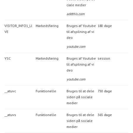
ciale medier
addthis.com
VISITOR_INFO1_LI
Markedsføring
Bruges af Youtube
180 dage
VE
til afspilning af vi
deo
youtube.com
YSC
Markedsføring
Bruges af Youtube
session
til afspilning af vi
deo
youtube.com
__atuvc
Funktionelle
Bruges til at dele
730 dage
siden på sociale
medier
__atuvs
Funktionelle
Bruges til at dele
365 dage
siden på sociale
medier