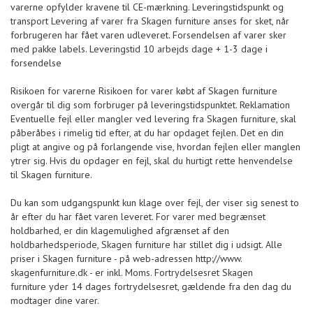
varerne opfylder kravene til CE-mærkning. Leveringstidspunkt og
transport Levering af varer fra Skagen furniture anses for sket, når
forbrugeren har fået varen udleveret. Forsendelsen af varer sker
med pakke labels. Leveringstid 10 arbejds dage + 1-3 dage i
forsendelse
Risikoen for varerne Risikoen for varer købt af Skagen furniture
overgår til dig som forbruger på leveringstidspunktet. Reklamation
Eventuelle fejl eller mangler ved levering fra Skagen furniture, skal
påberåbes i rimelig tid efter, at du har opdaget fejlen. Det en din
pligt at angive og på forlangende vise, hvordan fejlen eller manglen
ytrer sig. Hvis du opdager en fejl, skal du hurtigt rette henvendelse
til Skagen furniture.
Du kan som udgangspunkt kun klage over fejl, der viser sig senest to
år efter du har fået varen leveret. For varer med begrænset
holdbarhed, er din klagemulighed afgrænset af den
holdbarhedsperiode, Skagen furniture har stillet dig i udsigt. Alle
priser i Skagen furniture - på web-adressen http://www.
skagenfurniture.dk - er inkl. Moms. Fortrydelsesret Skagen
furniture yder 14 dages fortrydelsesret, gældende fra den dag du
modtager dine varer.