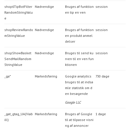
shop6TipBotFilter
Nødvendige
Bruges af funktion
session
RandomStringValu
en tip en ven
e
shopReviewRando
Nødvendige
Bruges af funktion
session
mStringValue
en produkt anmel
delser
shopShowBasket
Nødvendige
Bruges til send ku
session
SendMailRandom
rven til en ven fun
StringValue
ktionen
_ga*
Markedsføring
Google analytics
730 dage
bruges til at indsa
mle statistik om d
en besøgende
Google LLC
_gat_gtag_UA(Viab
Markedsføring
Bruges af Google
1 dage
ill)
til at tilpasse visni
ng af annoncer