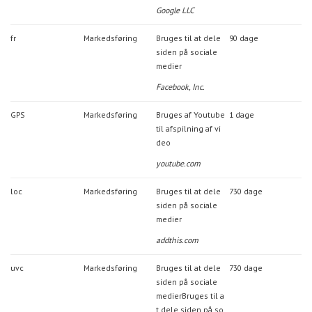
Google LLC
fr
Markedsføring
Bruges til at dele
90 dage
siden på sociale
medier
Facebook, Inc.
GPS
Markedsføring
Bruges af Youtube
1 dage
til afspilning af vi
deo
youtube.com
loc
Markedsføring
Bruges til at dele
730 dage
siden på sociale
medier
addthis.com
uvc
Markedsføring
Bruges til at dele
730 dage
siden på sociale
medierBruges til a
t dele siden på so